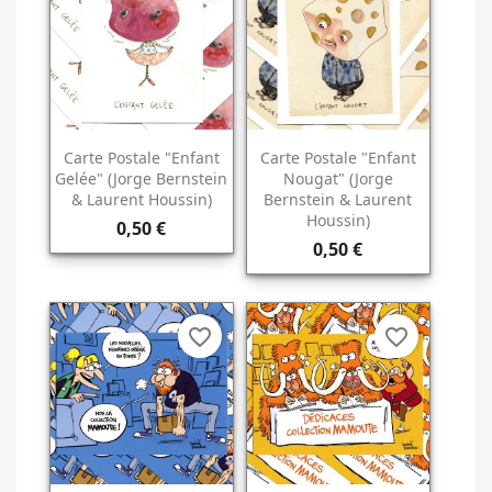
Carte Postale "Enfant
Carte Postale "Enfant
Gelée" (Jorge Bernstein
Nougat" (Jorge
& Laurent Houssin)
Bernstein & Laurent
Houssin)
0,50 €
0,50 €
favorite_border
favorite_border