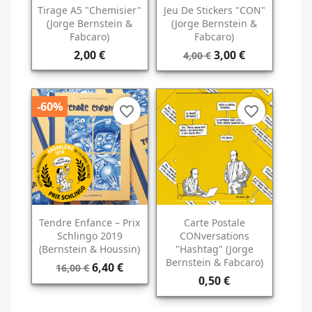
Tirage A5 "Chemisier"
Jeu De Stickers "CON"
(Jorge Bernstein &
(Jorge Bernstein &
Fabcaro)
Fabcaro)
2,00 €
3,00 €
4,00 €
-60%
favorite_border
favorite_border
Tendre Enfance – Prix
Carte Postale
Schlingo 2019
CONversations
(Bernstein & Houssin)
"Hashtag" (Jorge
Bernstein & Fabcaro)
6,40 €
16,00 €
0,50 €