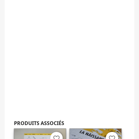
PRODUITS ASSOCIÉS
favorite_border
favorite_border