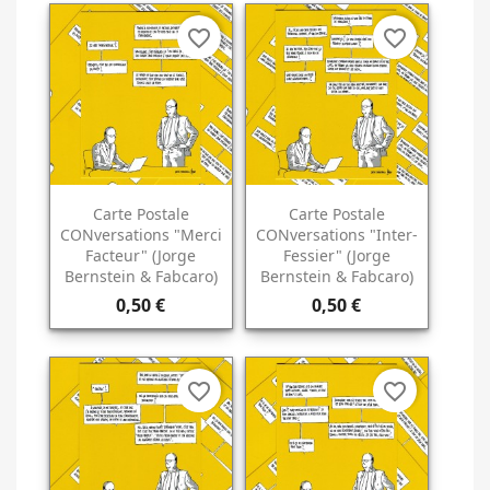
favorite_border
favorite_border
Carte Postale
Carte Postale
CONversations "Merci
CONversations "Inter-
Facteur" (Jorge
Fessier" (Jorge
Bernstein & Fabcaro)
Bernstein & Fabcaro)
0,50 €
0,50 €
favorite_border
favorite_border