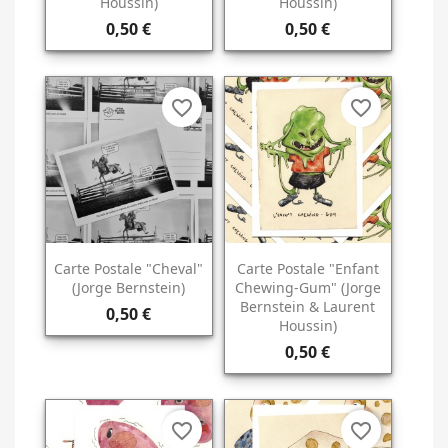
Houssin)
Houssin)
0,50 €
0,50 €
favorite_border
favorite_border
Carte Postale "Cheval"
Carte Postale "Enfant
(Jorge Bernstein)
Chewing-Gum" (Jorge
Bernstein & Laurent
0,50 €
Houssin)
0,50 €
favorite_border
favorite_border