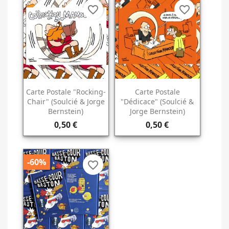
favorite_border
favorite_border
Carte Postale "Rocking-
Carte Postale
Chair" (Soulcié & Jorge
"Dédicace" (Soulcié &
Bernstein)
Jorge Bernstein)
0,50 €
0,50 €
-60%
favorite_border