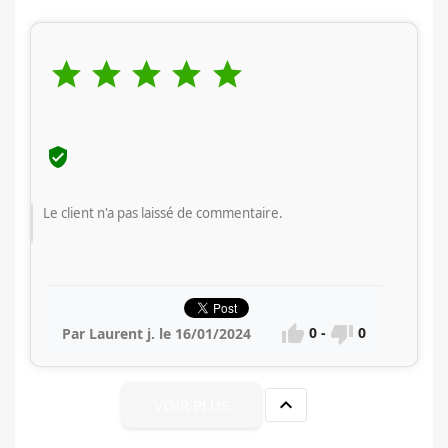






Le client n'a pas laissé de commentaire.


0
-
0
Par Laurent j. le 16/01/2024

VOIR PLUS