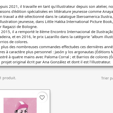
puis 2021, il travaille en tant qu'illustrateur depuis son atelier,
isons d'édition spécialisées en littérature jeunesse comme Anaya,
n travail a été sélectionné dans le catalogue Iberoamerica Ilustra, 
illustration jeunesse, dans Little Hakka International Picture Book, 
r Ragazzi de Bologne.
 2015, il a remporté le 8ème Encontro Internacional de Ilustração
deira, et en 2016, le prix Lazarillo dans la catégorie "album illus
rrios de colores.
 plus des nombreuses commandes effectuées ces dernières années
vres à caractère plus personnel : Jasón y los argonautas (Éditions M
lustré à quatre mains avec Paloma Corral ; et Barrios de colores (É
 projet original écrit par Ana González et dont il est l'illustrateur.
 1 produit.
Trier p
favorite_border