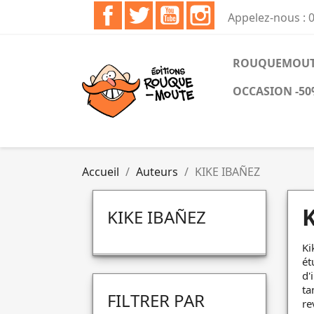
Facebook
Twitter
YouTube
Instagram
Appelez-nous :
ROUQUEMOUTE 
OCCASION -50
Accueil
Auteurs
KIKE IBAÑEZ
KIKE IBAÑEZ
Ki
ét
d'
ta
FILTRER PAR
re