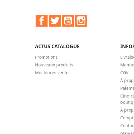
Facebook
Twitter
YouTube
Instagram
ACTUS CATALOGUE
INFO
Promotions
Livrai
Nouveaux produits
Mentio
Meilleures ventes
CGV
À prop
Paieme
Cinq r
boutiq
À prop
Compte
Contac
plan-si