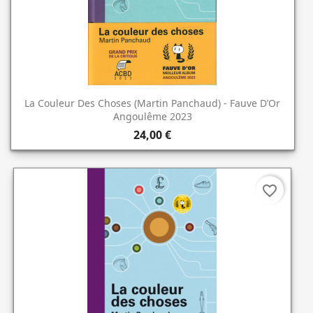
La Couleur Des Choses (Martin Panchaud) - Fauve D’Or
Angoulême 2023
24,00 €
favorite_border