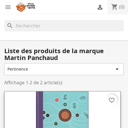
shopping_cart


(0)
search
Liste des produits de la marque
Martin Panchaud

Pertinence
Affichage 1-2 de 2 article(s)
favorite_border