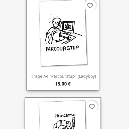
favorite_border
Tirage A4 "Parcourstup" (Ladyboy)
15,00 €
favorite_border