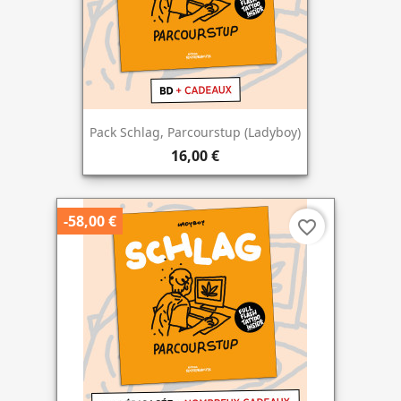
Pack Schlag, Parcourstup (Ladyboy)
16,00 €
-58,00 €
favorite_border