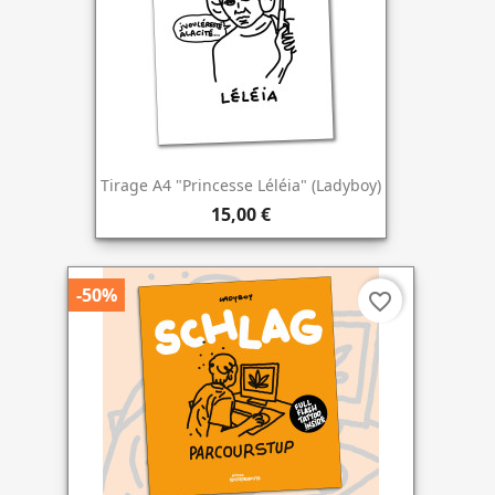
Tirage A4 "Princesse Léléia" (Ladyboy)
15,00 €
-50%
favorite_border