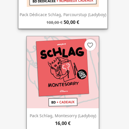
Pack Dédicace Schlag, Parcourstup (Ladyboy)
50,00 €
108,00 €
favorite_border
Pack Schlag, Montesorry (Ladyboy)
16,00 €