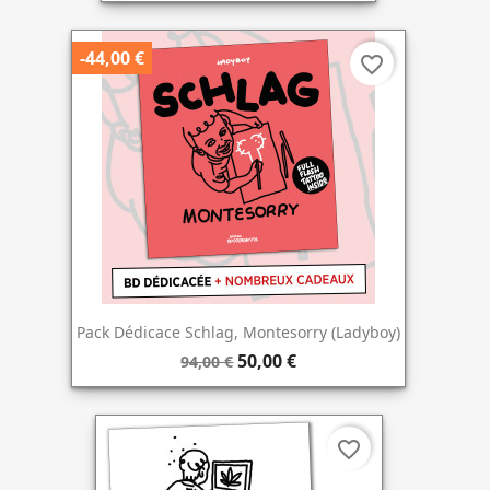
-44,00 €
favorite_border
Pack Dédicace Schlag, Montesorry (Ladyboy)
50,00 €
94,00 €
favorite_border