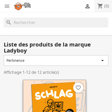
shopping_cart


(0)
search
Liste des produits de la marque
Ladyboy

Pertinence
Affichage 1-12 de 12 article(s)
favorite_border