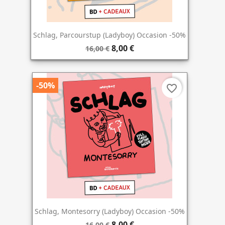
Schlag, Parcourstup (Ladyboy) Occasion -50%
8,00 €
16,00 €
-50%
favorite_border
Schlag, Montesorry (Ladyboy) Occasion -50%
8,00 €
16,00 €