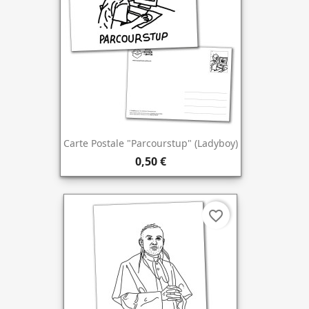
Carte Postale "Parcourstup" (Ladyboy)
0,50 €
favorite_border